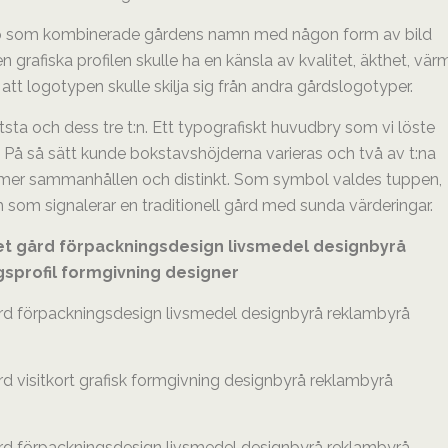
yp som kombinerade gårdens namn med någon form av bild
n grafiska profilen skulle ha en känsla av kvalitet, äkthet, vär
t logotypen skulle skilja sig från andra gårdslogotyper.
ta och dess tre t:n. Ett typografiskt huvudbry som vi löste
På så sätt kunde bokstavshöjderna varieras och två av t:na
v mer sammanhållen och distinkt. Som symbol valdes tuppen,
 som signalerar en traditionell gård med sunda värderingar.