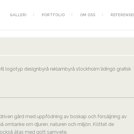
GALLERI
PORTFOLIO
OM OSS
REFERENSE
jedriven gård med uppfödning av boskap och försäljning av
 på omtanke om djuren, naturen och miljön. Köttet de
n också ätas med gott samvete.